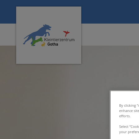
Homepage Tierarzt Gotha
By clicking 
enhance sit
efforts.
Select “Cook
your prefere