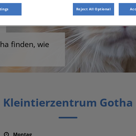
tings
Reject All Optional
Acc
ha finden, wie
Kleintierzentrum Gotha
Montag