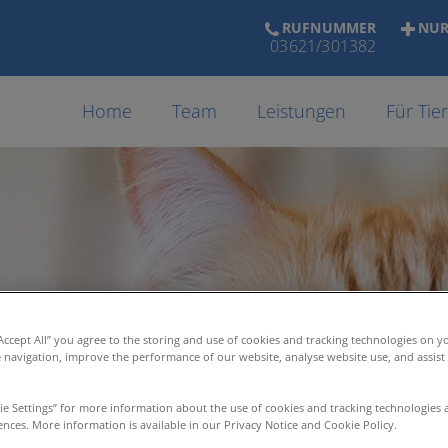
RUFNUMMER
NUR
03621/301382
Home
Team
Leistungen
Für Tie
“Accept All” you agree to the storing and use of cookies and tracking technologies on y
e navigation, improve the performance of our website, analyse website use, and assis
ie Settings” for more information about the use of cookies and tracking technologies 
nces. More information is available in our Privacy Notice and Cookie Policy.