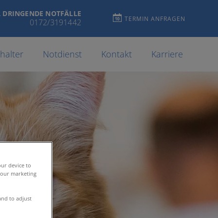
 DRINGENDE NOTFÄLLE
TERMIN ANFRAGEN
0172/3191442
rhalter
Notdienst
Kontakt
Karriere
our device to
t our marketing
and to adjust