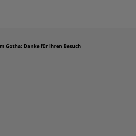
um Gotha: Danke für Ihren Besuch
×
Hier können Sie Ihren Termin buchen!
Powered By