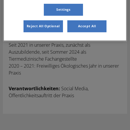
Settings
Reject All Optional
Accept All
Susanne Kolomaznik
TFA
Seit 2021 in unserer Praxis, zunächst als
Auszubildende, seit Sommer 2024 als
Tiermedizinische Fachangestellte
2020 – 2021: Freiwilliges Ökologisches Jahr in unserer
Praxis
Verantwortlichkeiten:
Social Media,
Öffentlichkeitsauftritt der Praxis